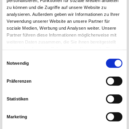
Silvia Hoth und TEAM
personalisieren, Funktionen für soziale Medien anbieten
zu können und die Zugriffe auf unsere Website zu
analysieren. Außerdem geben wir Informationen zu Ihrer
Verwendung unserer Website an unsere Partner für
soziale Medien, Werbung und Analysen weiter. Unsere
Partner führen diese Informationen möglicherweise mit
weiteren Daten zusammen, die Sie ihnen bereitgestellt
haben oder die sie im Rahmen Ihrer Nutzung der Dienste
gesammelt haben.
Einwilligungsauswahl
Notwendig
Präferenzen
Statistiken
Marketing