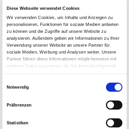
Pfarrer Dr. Björn Corzilius
Diese Webseite verwendet Cookies
Wir verwenden Cookies, um Inhalte und Anzeigen zu
personalisieren, Funktionen für soziale Medien anbieten
zu können und die Zugriffe auf unsere Website zu
analysieren. Außerdem geben wir Informationen zu Ihrer
Nutzen Sie die Beschreibung, um einen Text zu
Verwendung unserer Website an unsere Partner für
Ihrer Veranstaltung zu verfassen. Diese wird
soziale Medien, Werbung und Analysen weiter. Unsere
zusammen mit der Veranstaltung auf Ihrer
Partner führen diese Informationen möglicherweise mit
Internetseite angezeigt.
weiteren Daten zusammen, die Sie ihnen bereitgestellt
haben oder die sie im Rahmen Ihrer Nutzung der Dienste
gesammelt haben.
Einwilligungsauswahl
Notwendig
Präferenzen
Statistiken