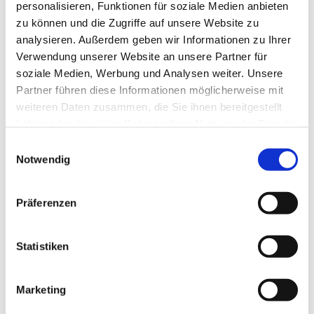
Referentinh:
personalisieren, Funktionen für soziale Medien anbieten
zu können und die Zugriffe auf unsere Website zu
Andrea Schäfer, Tel. 02372/56 96 06
analysieren. Außerdem geben wir Informationen zu Ihrer
Verwendung unserer Website an unsere Partner für
soziale Medien, Werbung und Analysen weiter. Unsere
Partner führen diese Informationen möglicherweise mit
weiteren Daten zusammen, die Sie ihnen bereitgestellt
haben oder die sie im Rahmen Ihrer Nutzung der Dienste
gesammelt haben.
Einwilligungsauswahl
Notwendig
Präferenzen
Statistiken
Marketing