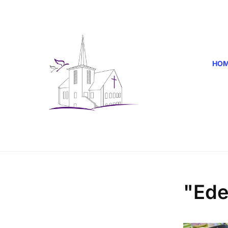
HO
"Ede