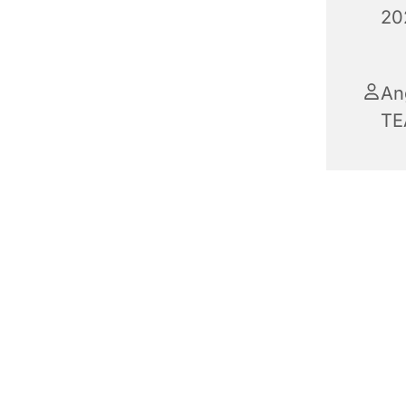
20
An
TE