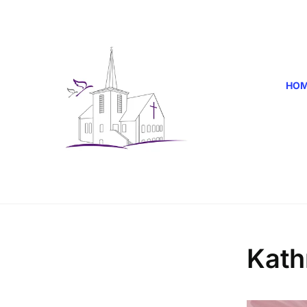
HO
Kath