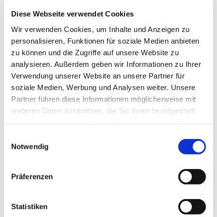
Pfarrer Dr. Björn Corzilius
Diese Webseite verwendet Cookies
Wir verwenden Cookies, um Inhalte und Anzeigen zu
personalisieren, Funktionen für soziale Medien anbieten
zu können und die Zugriffe auf unsere Website zu
analysieren. Außerdem geben wir Informationen zu Ihrer
Nutzen Sie die Beschreibung, um einen Text zu
Verwendung unserer Website an unsere Partner für
Ihrer Veranstaltung zu verfassen. Diese wird
soziale Medien, Werbung und Analysen weiter. Unsere
zusammen mit der Veranstaltung auf Ihrer
Partner führen diese Informationen möglicherweise mit
Internetseite angezeigt.
weiteren Daten zusammen, die Sie ihnen bereitgestellt
haben oder die sie im Rahmen Ihrer Nutzung der Dienste
gesammelt haben.
Einwilligungsauswahl
Notwendig
Präferenzen
Statistiken