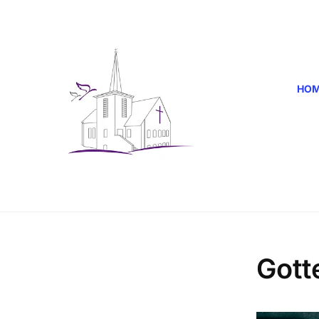
HO
Gott