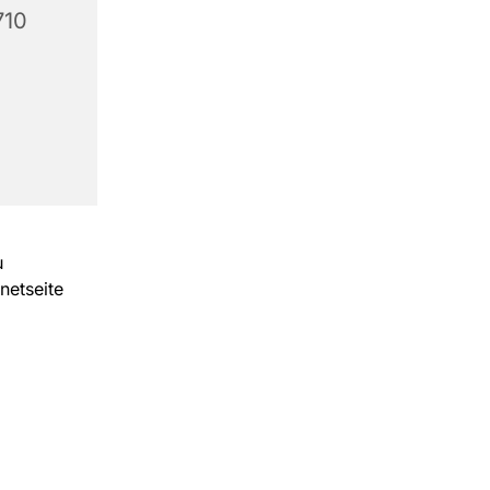
710
u
netseite