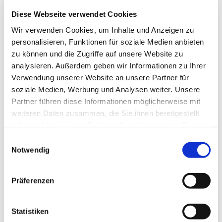
Pfarrer Dr. Björn Corzilius
Diese Webseite verwendet Cookies
Wir verwenden Cookies, um Inhalte und Anzeigen zu
personalisieren, Funktionen für soziale Medien anbieten
zu können und die Zugriffe auf unsere Website zu
analysieren. Außerdem geben wir Informationen zu Ihrer
Nutzen Sie die Beschreibung, um einen Text zu
Verwendung unserer Website an unsere Partner für
Ihrer Veranstaltung zu verfassen. Diese wird
soziale Medien, Werbung und Analysen weiter. Unsere
zusammen mit der Veranstaltung auf Ihrer
Partner führen diese Informationen möglicherweise mit
Internetseite angezeigt.
weiteren Daten zusammen, die Sie ihnen bereitgestellt
haben oder die sie im Rahmen Ihrer Nutzung der Dienste
gesammelt haben.
Einwilligungsauswahl
Notwendig
Präferenzen
Statistiken