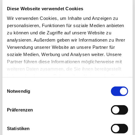
Pfarrer Dr. Björn Corzilius
Diese Webseite verwendet Cookies
Wir verwenden Cookies, um Inhalte und Anzeigen zu
personalisieren, Funktionen für soziale Medien anbieten
zu können und die Zugriffe auf unsere Website zu
analysieren. Außerdem geben wir Informationen zu Ihrer
Nutzen Sie die Beschreibung, um einen Text zu
Verwendung unserer Website an unsere Partner für
Ihrer Veranstaltung zu verfassen. Diese wird
soziale Medien, Werbung und Analysen weiter. Unsere
zusammen mit der Veranstaltung auf Ihrer
Partner führen diese Informationen möglicherweise mit
Internetseite angezeigt.
weiteren Daten zusammen, die Sie ihnen bereitgestellt
haben oder die sie im Rahmen Ihrer Nutzung der Dienste
gesammelt haben.
Einwilligungsauswahl
Notwendig
Präferenzen
Statistiken