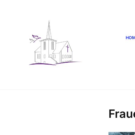
HO
Frau