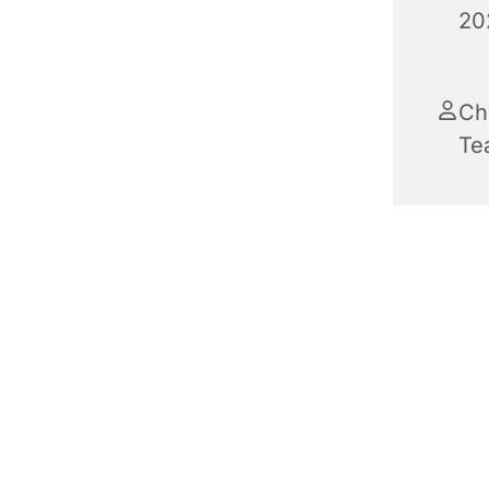
20
Ch
Te