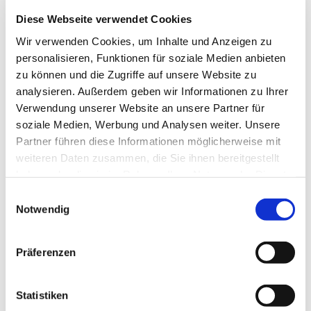
Mitarbeitende des
Diese Webseite verwendet Cookies
Familienzentrums
Wir verwenden Cookies, um Inhalte und Anzeigen zu
personalisieren, Funktionen für soziale Medien anbieten
zu können und die Zugriffe auf unsere Website zu
analysieren. Außerdem geben wir Informationen zu Ihrer
Verwendung unserer Website an unsere Partner für
kleine Impulse, eine Heilreise, Klang & Duft laden
soziale Medien, Werbung und Analysen weiter. Unsere
zu mehr innerer Ruhe ein!
Partner führen diese Informationen möglicherweise mit
weiteren Daten zusammen, die Sie ihnen bereitgestellt
haben oder die sie im Rahmen Ihrer Nutzung der Dienste
gesammelt haben.
Einwilligungsauswahl
Notwendig
Präferenzen
Statistiken