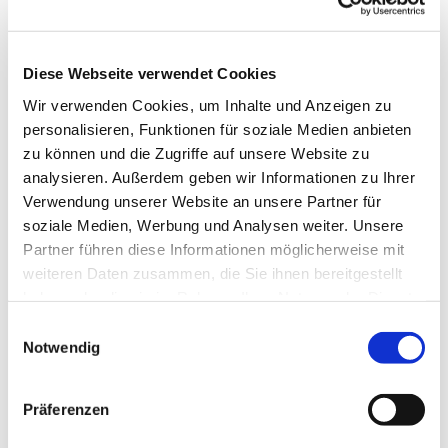
Claudius-Platz 1, 58710 Menden
Andrea Schäfer
Diese Webseite verwendet Cookies
Wir verwenden Cookies, um Inhalte und Anzeigen zu
personalisieren, Funktionen für soziale Medien anbieten
zu können und die Zugriffe auf unsere Website zu
analysieren. Außerdem geben wir Informationen zu Ihrer
Bewegung, Spiel und Kopftraining auf dem Stuhl
Verwendung unserer Website an unsere Partner für
für ältere Damen mit eingeschränkter Mobilität.
soziale Medien, Werbung und Analysen weiter. Unsere
Referentinh:
Partner führen diese Informationen möglicherweise mit
weiteren Daten zusammen, die Sie ihnen bereitgestellt
Andrea Schäfer, Tel. 02372/56 96 06
haben oder die sie im Rahmen Ihrer Nutzung der Dienste
gesammelt haben.
Einwilligungsauswahl
Notwendig
Präferenzen