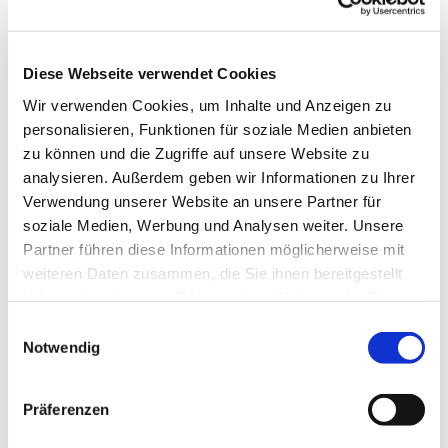
Claudius-Platz 1, 58710 Menden
Andrea Schäfer
Diese Webseite verwendet Cookies
Wir verwenden Cookies, um Inhalte und Anzeigen zu
personalisieren, Funktionen für soziale Medien anbieten
zu können und die Zugriffe auf unsere Website zu
analysieren. Außerdem geben wir Informationen zu Ihrer
Bewegung, Spiel und Kopftraining auf dem Stuhl
Verwendung unserer Website an unsere Partner für
für ältere Damen mit eingeschränkter Mobilität.
soziale Medien, Werbung und Analysen weiter. Unsere
Referentinh:
Partner führen diese Informationen möglicherweise mit
weiteren Daten zusammen, die Sie ihnen bereitgestellt
Andrea Schäfer, Tel. 02372/56 96 06
haben oder die sie im Rahmen Ihrer Nutzung der Dienste
gesammelt haben.
Einwilligungsauswahl
Notwendig
Präferenzen