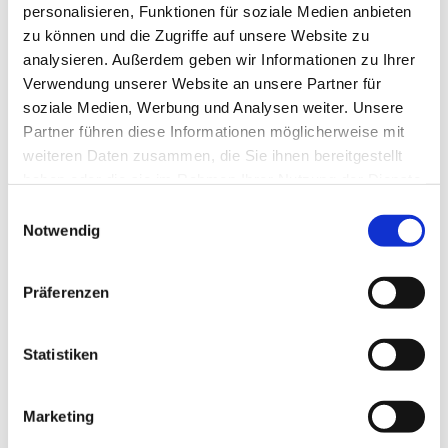
Referentinh:
personalisieren, Funktionen für soziale Medien anbieten
zu können und die Zugriffe auf unsere Website zu
Andrea Schäfer, Tel. 02372/56 96 06
analysieren. Außerdem geben wir Informationen zu Ihrer
Verwendung unserer Website an unsere Partner für
soziale Medien, Werbung und Analysen weiter. Unsere
Partner führen diese Informationen möglicherweise mit
weiteren Daten zusammen, die Sie ihnen bereitgestellt
haben oder die sie im Rahmen Ihrer Nutzung der Dienste
gesammelt haben.
Einwilligungsauswahl
Notwendig
Präferenzen
Statistiken
Marketing