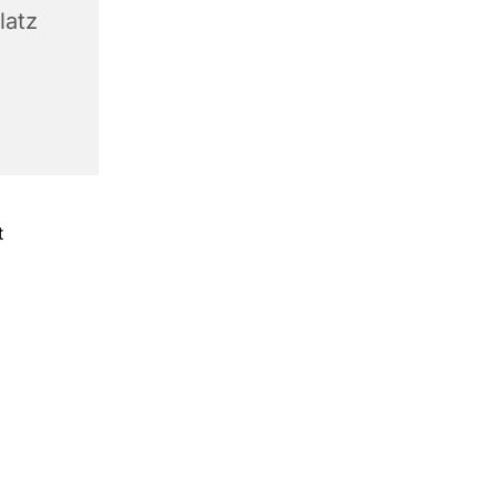
latz
t