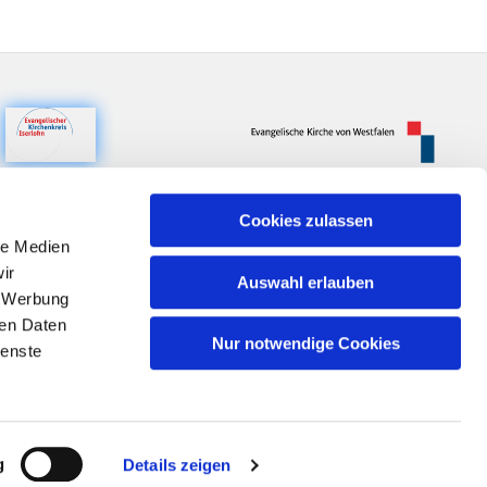
Cookies zulassen
le Medien
ir
Auswahl erlauben
, Werbung
ren Daten
Nur notwendige Cookies
ienste
n
g
Details zeigen