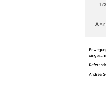
17
An
Bewegung,
eingeschr
Referenti
Andrea S