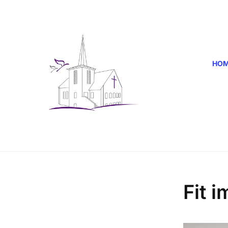
HO
Fit i