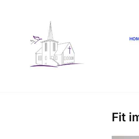
HO
Fit i