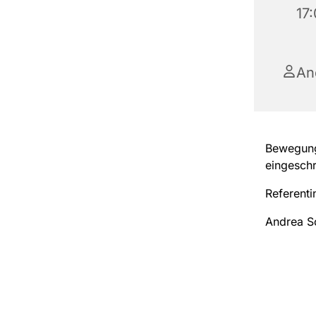
17
An
Bewegung,
eingeschr
Referenti
Andrea S