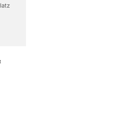
latz
t