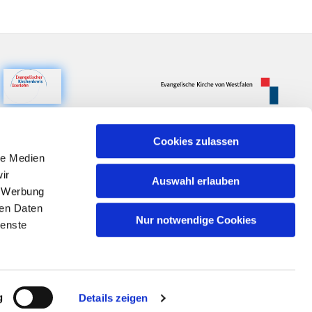
Cookies zulassen
le Medien
ir
Auswahl erlauben
, Werbung
ren Daten
Nur notwendige Cookies
ienste
n
g
Details zeigen