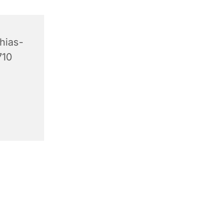
hias-
710