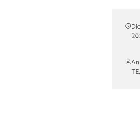
Di
20
An
TE