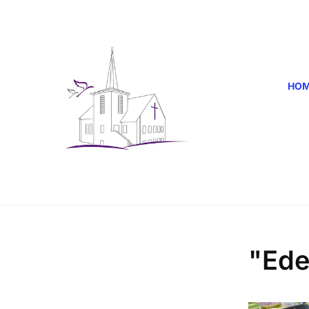
HO
"Ede