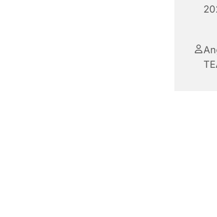
20
An
TE