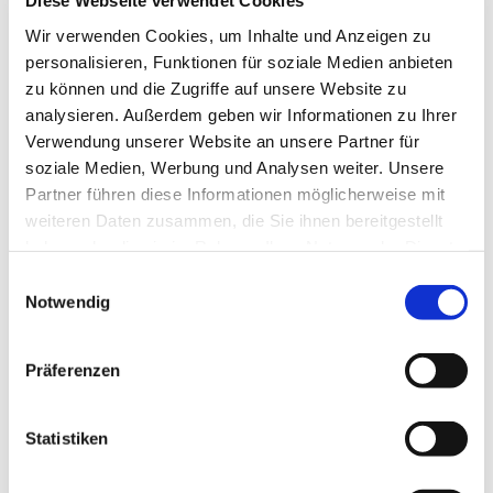
Diese Webseite verwendet Cookies
Angelika Fröndt und TEAM
Wir verwenden Cookies, um Inhalte und Anzeigen zu
personalisieren, Funktionen für soziale Medien anbieten
zu können und die Zugriffe auf unsere Website zu
analysieren. Außerdem geben wir Informationen zu Ihrer
Verwendung unserer Website an unsere Partner für
Kostenloses Frühstück in der Gemeinschaft
soziale Medien, Werbung und Analysen weiter. Unsere
Partner führen diese Informationen möglicherweise mit
weiteren Daten zusammen, die Sie ihnen bereitgestellt
haben oder die sie im Rahmen Ihrer Nutzung der Dienste
gesammelt haben.
Einwilligungsauswahl
Notwendig
Präferenzen
Statistiken