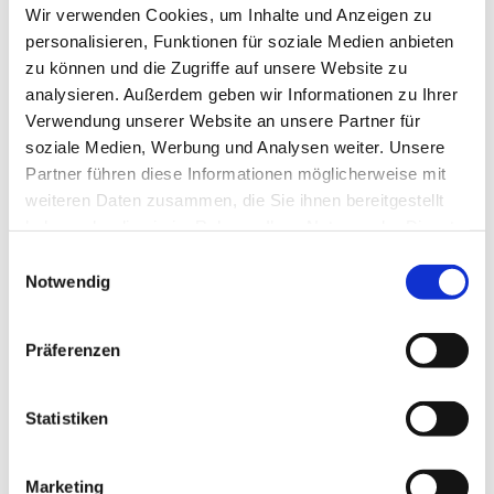
Wir verwenden Cookies, um Inhalte und Anzeigen zu
Platz 1, 58710 Menden
personalisieren, Funktionen für soziale Medien anbieten
zu können und die Zugriffe auf unsere Website zu
Pfarrer Ehrenfried Erbsch
analysieren. Außerdem geben wir Informationen zu Ihrer
Verwendung unserer Website an unsere Partner für
soziale Medien, Werbung und Analysen weiter. Unsere
Partner führen diese Informationen möglicherweise mit
weiteren Daten zusammen, die Sie ihnen bereitgestellt
haben oder die sie im Rahmen Ihrer Nutzung der Dienste
gesammelt haben.
Einwilligungsauswahl
Notwendig
Präferenzen
Statistiken
Marketing