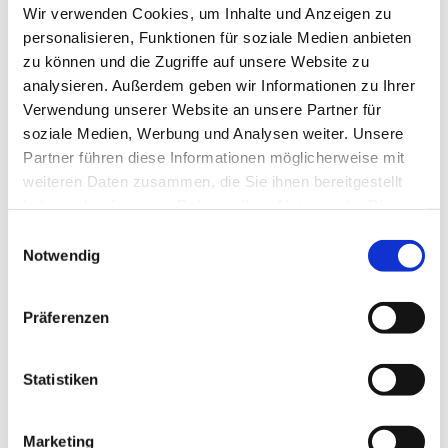
Wir verwenden Cookies, um Inhalte und Anzeigen zu
Platz 1, 58710 Menden
personalisieren, Funktionen für soziale Medien anbieten
zu können und die Zugriffe auf unsere Website zu
Pfarrer Ehrenfried Erbsch
analysieren. Außerdem geben wir Informationen zu Ihrer
Verwendung unserer Website an unsere Partner für
soziale Medien, Werbung und Analysen weiter. Unsere
Partner führen diese Informationen möglicherweise mit
weiteren Daten zusammen, die Sie ihnen bereitgestellt
haben oder die sie im Rahmen Ihrer Nutzung der Dienste
gesammelt haben.
Einwilligungsauswahl
Notwendig
Präferenzen
Statistiken
Marketing