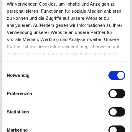
Wir verwenden Cookies, um Inhalte und Anzeigen zu
Platz 1, 58710 Menden
personalisieren, Funktionen für soziale Medien anbieten
zu können und die Zugriffe auf unsere Website zu
Pfarrer Ehrenfried Erbsch
analysieren. Außerdem geben wir Informationen zu Ihrer
Verwendung unserer Website an unsere Partner für
soziale Medien, Werbung und Analysen weiter. Unsere
Partner führen diese Informationen möglicherweise mit
weiteren Daten zusammen, die Sie ihnen bereitgestellt
haben oder die sie im Rahmen Ihrer Nutzung der Dienste
gesammelt haben.
Einwilligungsauswahl
Notwendig
Präferenzen
Statistiken
Marketing