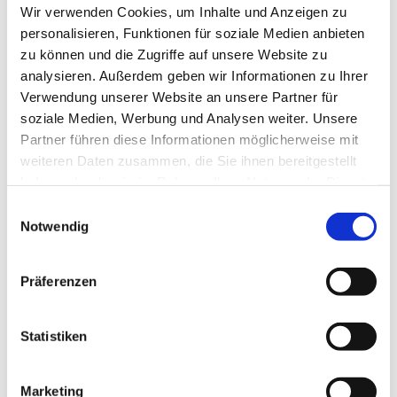
Wir verwenden Cookies, um Inhalte und Anzeigen zu
Platz 1, 58710 Menden
personalisieren, Funktionen für soziale Medien anbieten
zu können und die Zugriffe auf unsere Website zu
Pfarrer Ehrenfried Erbsch
analysieren. Außerdem geben wir Informationen zu Ihrer
Verwendung unserer Website an unsere Partner für
soziale Medien, Werbung und Analysen weiter. Unsere
Partner führen diese Informationen möglicherweise mit
weiteren Daten zusammen, die Sie ihnen bereitgestellt
haben oder die sie im Rahmen Ihrer Nutzung der Dienste
gesammelt haben.
Einwilligungsauswahl
Notwendig
Präferenzen
Statistiken
Marketing