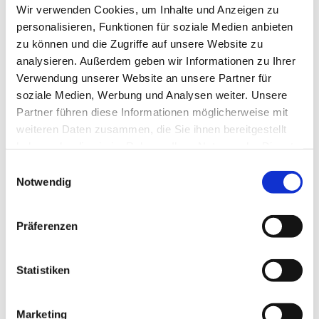
Wir verwenden Cookies, um Inhalte und Anzeigen zu
Platz 1, 58710 Menden
personalisieren, Funktionen für soziale Medien anbieten
zu können und die Zugriffe auf unsere Website zu
Pfarrer Ehrenfried Erbsch
analysieren. Außerdem geben wir Informationen zu Ihrer
Verwendung unserer Website an unsere Partner für
soziale Medien, Werbung und Analysen weiter. Unsere
Partner führen diese Informationen möglicherweise mit
weiteren Daten zusammen, die Sie ihnen bereitgestellt
haben oder die sie im Rahmen Ihrer Nutzung der Dienste
gesammelt haben.
Einwilligungsauswahl
Notwendig
Präferenzen
Statistiken
Marketing