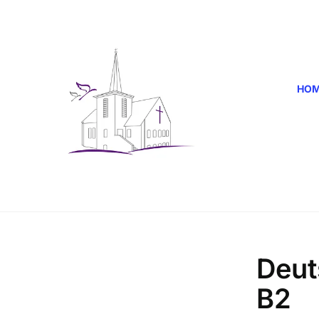
HO
Deut
B2