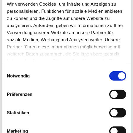
Wir verwenden Cookies, um Inhalte und Anzeigen zu
Platz 1, 58710 Menden
personalisieren, Funktionen für soziale Medien anbieten
zu können und die Zugriffe auf unsere Website zu
Pfarrer Ehrenfried Erbsch
analysieren. Außerdem geben wir Informationen zu Ihrer
Verwendung unserer Website an unsere Partner für
soziale Medien, Werbung und Analysen weiter. Unsere
Partner führen diese Informationen möglicherweise mit
weiteren Daten zusammen, die Sie ihnen bereitgestellt
haben oder die sie im Rahmen Ihrer Nutzung der Dienste
gesammelt haben.
Einwilligungsauswahl
Notwendig
Präferenzen
Statistiken
Marketing