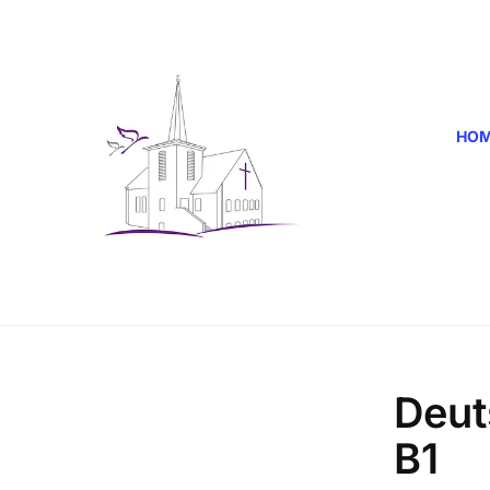
HO
Deut
B1