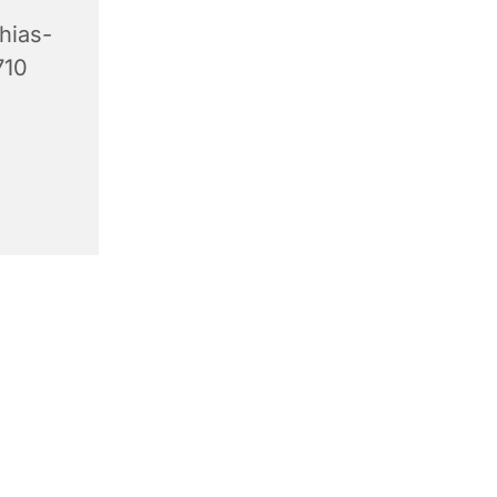
hias-
710