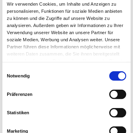
Wir verwenden Cookies, um Inhalte und Anzeigen zu
Platz 1, 58710 Menden
personalisieren, Funktionen für soziale Medien anbieten
zu können und die Zugriffe auf unsere Website zu
Pfarrer Ehrenfried Erbsch
analysieren. Außerdem geben wir Informationen zu Ihrer
Verwendung unserer Website an unsere Partner für
soziale Medien, Werbung und Analysen weiter. Unsere
Partner führen diese Informationen möglicherweise mit
weiteren Daten zusammen, die Sie ihnen bereitgestellt
haben oder die sie im Rahmen Ihrer Nutzung der Dienste
gesammelt haben.
Einwilligungsauswahl
Notwendig
Präferenzen
Statistiken
Marketing