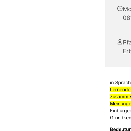
Mo
08
Pf
Er
in Sprac
Lernende,
zusammen
Meinunge
Einbürger
Grundken
Bedeutun