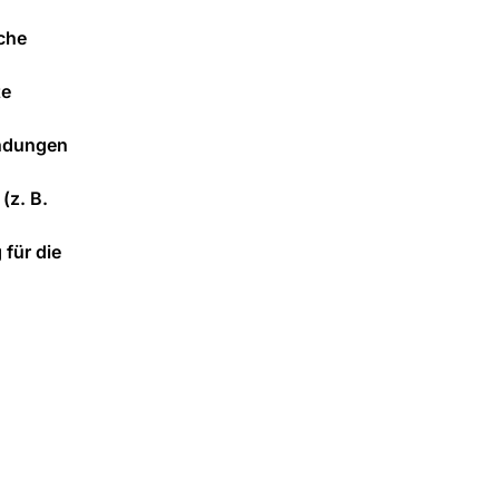
che
te
endungen
(z. B.
 für die