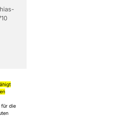
hias-
710
ähigt
men
 für die
uten