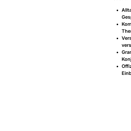
Allt
Ges
Kom
Them
Ver
vers
Gra
Konj
Offi
Einb