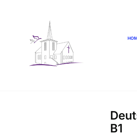
HO
Deut
B1