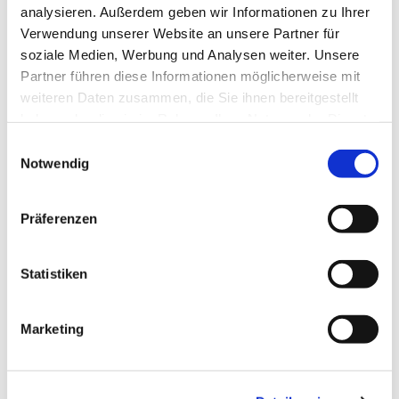
Alltag & Reisen:
Selbstständige Bewältigung
analysieren. Außerdem geben wir Informationen zu Ihrer
des Alltags, einfache Gespräche auf Reisen
Verwendung unserer Website an unsere Partner für
und situationsgerechtes Handeln.
soziale Medien, Werbung und Analysen weiter. Unsere
Kommunikation:
Zusammenhängendes
Partner führen diese Informationen möglicherweise mit
Sprechen über vertraute Themen,
weiteren Daten zusammen, die Sie ihnen bereitgestellt
persönliche Interessen, Erlebnisse und Ziele.
haben oder die sie im Rahmen Ihrer Nutzung der Dienste
Verständnis:
Hauptinhalte von Texten,
gesammelt haben.
Einwilligungsauswahl
Radio- oder Fernsehsendungen verstehen,
Notwendig
wenn deutlich gesprochen wird .
Grammatik & Wortschatz:
Anwendung
komplexerer Strukturen (z. B. Konjunktiv II,
Präferenzen
Passiv, Nebensätze) und ein solider
Wortschatz.
Statistiken
Offizielle Anerkennung:
Das B1-Zertifikat ist
oft Voraussetzung für die Einbürgerung und
bestimmte Aufenthaltstitel in Deutschland
Marketing