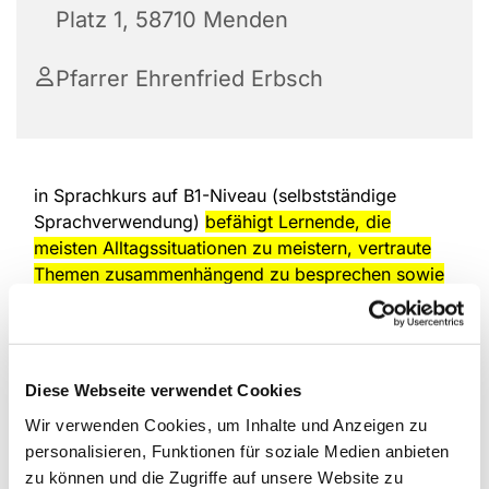
Platz 1, 58710 Menden
Pfarrer Ehrenfried Erbsch
in Sprachkurs auf B1-Niveau (selbstständige
Sprachverwendung)
befähigt Lernende, die
meisten Alltagssituationen zu meistern, vertraute
Themen zusammenhängend zu besprechen sowie
Erfahrungen, Träume und Meinungen zu
begründen.
Es gilt als Mittelstufe, ist oft
Voraussetzung für die Einbürgerung oder
Arbeitsaufnahme in Deutschland und entspricht
Diese Webseite verwendet Cookies
guten Grundkenntnissen.
Wir verwenden Cookies, um Inhalte und Anzeigen zu
Bedeutung und Kompetenzen des B1-Niveaus:
personalisieren, Funktionen für soziale Medien anbieten
zu können und die Zugriffe auf unsere Website zu