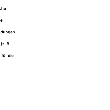
che
te
endungen
(z. B.
 für die