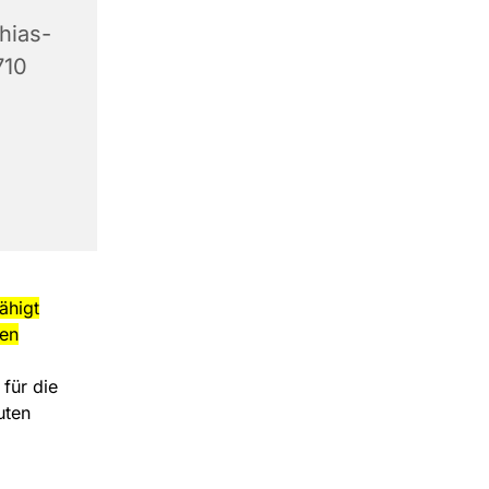
hias-
710
ähigt
men
 für die
uten