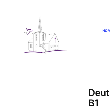
HO
Deut
B1