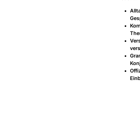
Allt
Ges
Kom
Them
Ver
vers
Gra
Konj
Offi
Einb