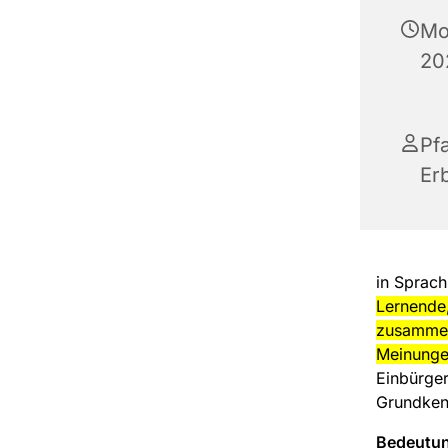
Mo
20
Pf
Er
in Sprac
Lernende,
zusammen
Meinunge
Einbürger
Grundken
Bedeutun