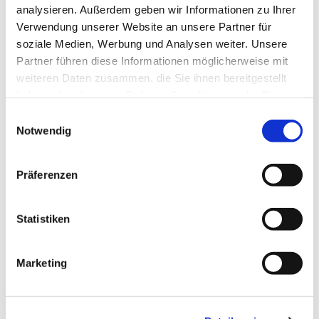
Alltag & Reisen:
Selbstständige Bewältigung
analysieren. Außerdem geben wir Informationen zu Ihrer
des Alltags, einfache Gespräche auf Reisen
Verwendung unserer Website an unsere Partner für
und situationsgerechtes Handeln.
soziale Medien, Werbung und Analysen weiter. Unsere
Kommunikation:
Zusammenhängendes
Partner führen diese Informationen möglicherweise mit
Sprechen über vertraute Themen,
weiteren Daten zusammen, die Sie ihnen bereitgestellt
persönliche Interessen, Erlebnisse und Ziele.
haben oder die sie im Rahmen Ihrer Nutzung der Dienste
Verständnis:
Hauptinhalte von Texten,
gesammelt haben.
Einwilligungsauswahl
Radio- oder Fernsehsendungen verstehen,
Notwendig
wenn deutlich gesprochen wird .
Grammatik & Wortschatz:
Anwendung
komplexerer Strukturen (z. B. Konjunktiv II,
Präferenzen
Passiv, Nebensätze) und ein solider
Wortschatz.
Statistiken
Offizielle Anerkennung:
Das B1-Zertifikat ist
oft Voraussetzung für die Einbürgerung und
bestimmte Aufenthaltstitel in Deutschland
Marketing