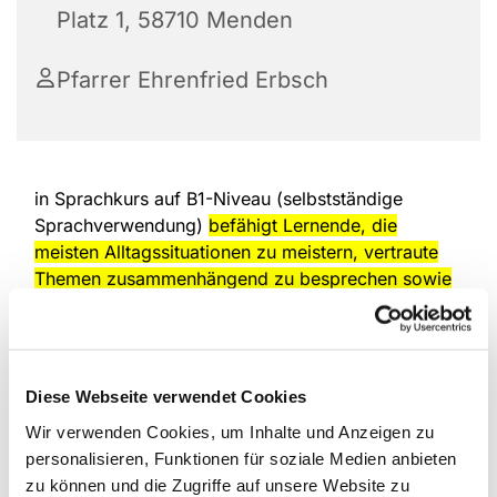
Platz 1, 58710 Menden
Pfarrer Ehrenfried Erbsch
in Sprachkurs auf B1-Niveau (selbstständige
Sprachverwendung)
befähigt Lernende, die
meisten Alltagssituationen zu meistern, vertraute
Themen zusammenhängend zu besprechen sowie
Erfahrungen, Träume und Meinungen zu
begründen.
Es gilt als Mittelstufe, ist oft
Voraussetzung für die Einbürgerung oder
Arbeitsaufnahme in Deutschland und entspricht
Diese Webseite verwendet Cookies
guten Grundkenntnissen.
Wir verwenden Cookies, um Inhalte und Anzeigen zu
Bedeutung und Kompetenzen des B1-Niveaus:
personalisieren, Funktionen für soziale Medien anbieten
zu können und die Zugriffe auf unsere Website zu