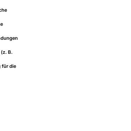
che
te
endungen
(z. B.
 für die