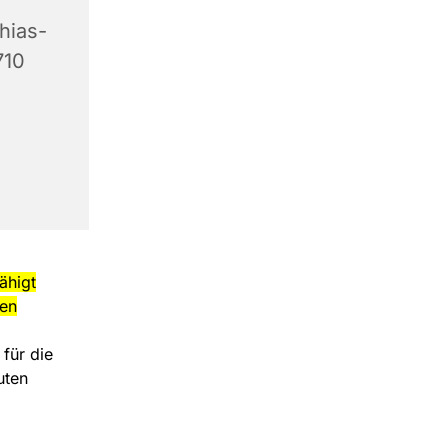
hias-
710
ähigt
men
 für die
uten