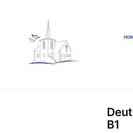
HO
Deut
B1