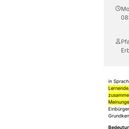
Mon
08
Pf
Er
in Sprac
Lernende,
zusammen
Meinunge
Einbürger
Grundken
Bedeutun