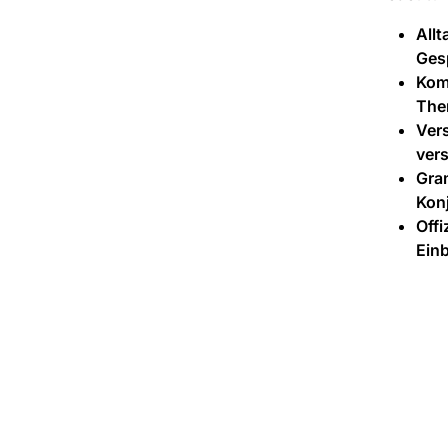
Allt
Ges
Kom
Them
Ver
vers
Gra
Konj
Offi
Einb