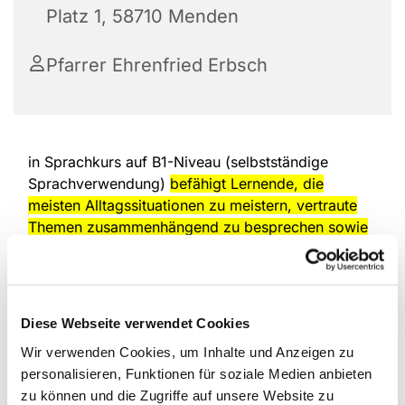
Platz 1, 58710 Menden
Pfarrer Ehrenfried Erbsch
in Sprachkurs auf B1-Niveau (selbstständige
Sprachverwendung)
befähigt Lernende, die
meisten Alltagssituationen zu meistern, vertraute
Themen zusammenhängend zu besprechen sowie
Erfahrungen, Träume und Meinungen zu
begründen.
Es gilt als Mittelstufe, ist oft
Voraussetzung für die Einbürgerung oder
Arbeitsaufnahme in Deutschland und entspricht
Diese Webseite verwendet Cookies
guten Grundkenntnissen.
Wir verwenden Cookies, um Inhalte und Anzeigen zu
Bedeutung und Kompetenzen des B1-Niveaus:
personalisieren, Funktionen für soziale Medien anbieten
zu können und die Zugriffe auf unsere Website zu