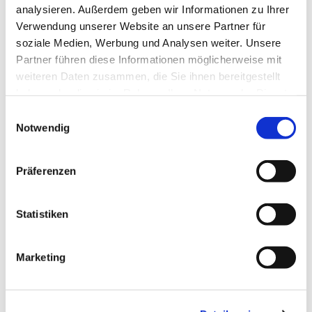
Alltag & Reisen:
Selbstständige Bewältigung
analysieren. Außerdem geben wir Informationen zu Ihrer
des Alltags, einfache Gespräche auf Reisen
Verwendung unserer Website an unsere Partner für
und situationsgerechtes Handeln.
soziale Medien, Werbung und Analysen weiter. Unsere
Kommunikation:
Zusammenhängendes
Partner führen diese Informationen möglicherweise mit
Sprechen über vertraute Themen,
weiteren Daten zusammen, die Sie ihnen bereitgestellt
persönliche Interessen, Erlebnisse und Ziele.
haben oder die sie im Rahmen Ihrer Nutzung der Dienste
Verständnis:
Hauptinhalte von Texten,
gesammelt haben.
Einwilligungsauswahl
Radio- oder Fernsehsendungen verstehen,
Notwendig
wenn deutlich gesprochen wird .
Grammatik & Wortschatz:
Anwendung
komplexerer Strukturen (z. B. Konjunktiv II,
Präferenzen
Passiv, Nebensätze) und ein solider
Wortschatz.
Statistiken
Offizielle Anerkennung:
Das B1-Zertifikat ist
oft Voraussetzung für die Einbürgerung und
bestimmte Aufenthaltstitel in Deutschland
Marketing