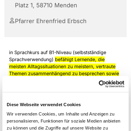
Platz 1, 58710 Menden
Pfarrer Ehrenfried Erbsch
in Sprachkurs auf B1-Niveau (selbstständige
Sprachverwendung)
befähigt Lernende, die
meisten Alltagssituationen zu meistern, vertraute
Themen zusammenhängend zu besprechen sowie
Erfahrungen, Träume und Meinungen zu
begründen.
Es gilt als Mittelstufe, ist oft
Voraussetzung für die Einbürgerung oder
Arbeitsaufnahme in Deutschland und entspricht
Diese Webseite verwendet Cookies
guten Grundkenntnissen.
Wir verwenden Cookies, um Inhalte und Anzeigen zu
Bedeutung und Kompetenzen des B1-Niveaus:
personalisieren, Funktionen für soziale Medien anbieten
zu können und die Zugriffe auf unsere Website zu