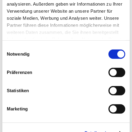
Alltag & Reisen:
Selbstständige Bewältigung
analysieren. Außerdem geben wir Informationen zu Ihrer
des Alltags, einfache Gespräche auf Reisen
Verwendung unserer Website an unsere Partner für
und situationsgerechtes Handeln.
soziale Medien, Werbung und Analysen weiter. Unsere
Kommunikation:
Zusammenhängendes
Partner führen diese Informationen möglicherweise mit
Sprechen über vertraute Themen,
weiteren Daten zusammen, die Sie ihnen bereitgestellt
persönliche Interessen, Erlebnisse und Ziele.
haben oder die sie im Rahmen Ihrer Nutzung der Dienste
Verständnis:
Hauptinhalte von Texten,
gesammelt haben.
Einwilligungsauswahl
Radio- oder Fernsehsendungen verstehen,
Notwendig
wenn deutlich gesprochen wird .
Grammatik & Wortschatz:
Anwendung
komplexerer Strukturen (z. B. Konjunktiv II,
Präferenzen
Passiv, Nebensätze) und ein solider
Wortschatz.
Statistiken
Offizielle Anerkennung:
Das B1-Zertifikat ist
oft Voraussetzung für die Einbürgerung und
bestimmte Aufenthaltstitel in Deutschland
Marketing