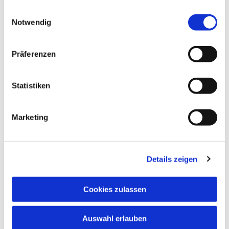
Alltagskommunikation:
Sich vorstellen,
gesammelt haben.
Einwilligungsauswahl
Herkunft/Beruf nennen, einkaufen,
Notwendig
Uhrzeiten, Hobbys, nach dem Weg fragen.
Kompetenzen:
Lesen und Schreiben
einfacher Texte, kurzes Sprechen in
Präferenzen
langsamen Dialogen.
Statistiken
Marketing
Details zeigen
Cookies zulassen
Auswahl erlauben