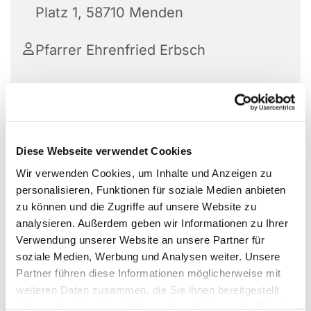
Platz 1, 58710 Menden
Pfarrer Ehrenfried Erbsch
Ein A1-Deutschsprachkurs ist der ideale Einstieg
für Anfänger, um grundlegende Kenntnisse zu
Diese Webseite verwendet Cookies
erwerben,
Teilnehmer lernen, sich vorzustellen,
Wir verwenden Cookies, um Inhalte und Anzeigen zu
einfache Fragen zu stellen, im Alltag zu
personalisieren, Funktionen für soziale Medien anbieten
kommunizieren und vertraute Ausdrücke zu
zu können und die Zugriffe auf unsere Website zu
verwenden.
analysieren. Außerdem geben wir Informationen zu Ihrer
Inhalte und Ziele des A1-Kurses:
Verwendung unserer Website an unsere Partner für
soziale Medien, Werbung und Analysen weiter. Unsere
Grundlagen:
Alphabet, Zahlen, einfache
Partner führen diese Informationen möglicherweise mit
Satzstrukturen, Konjugation von Verben, Ja-
weiteren Daten zusammen, die Sie ihnen bereitgestellt
Nein-Fragen.
haben oder die sie im Rahmen Ihrer Nutzung der Dienste