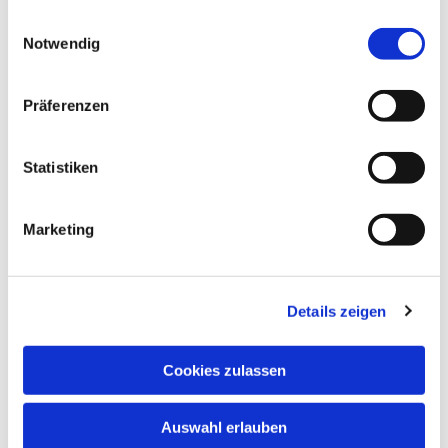
Alltagskommunikation:
Sich vorstellen,
gesammelt haben.
Einwilligungsauswahl
Herkunft/Beruf nennen, einkaufen,
Notwendig
Uhrzeiten, Hobbys, nach dem Weg fragen.
Kompetenzen:
Lesen und Schreiben
einfacher Texte, kurzes Sprechen in
Präferenzen
langsamen Dialogen.
Statistiken
Marketing
Details zeigen
Cookies zulassen
Auswahl erlauben