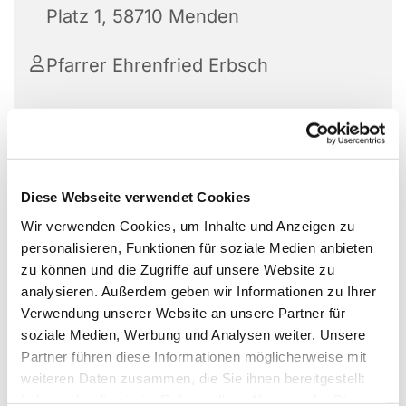
Platz 1, 58710 Menden
Pfarrer Ehrenfried Erbsch
Ein A1-Deutschsprachkurs ist der ideale Einstieg
für Anfänger, um grundlegende Kenntnisse zu
Diese Webseite verwendet Cookies
erwerben,
Teilnehmer lernen, sich vorzustellen,
Wir verwenden Cookies, um Inhalte und Anzeigen zu
einfache Fragen zu stellen, im Alltag zu
personalisieren, Funktionen für soziale Medien anbieten
kommunizieren und vertraute Ausdrücke zu
zu können und die Zugriffe auf unsere Website zu
verwenden.
analysieren. Außerdem geben wir Informationen zu Ihrer
Inhalte und Ziele des A1-Kurses:
Verwendung unserer Website an unsere Partner für
soziale Medien, Werbung und Analysen weiter. Unsere
Grundlagen:
Alphabet, Zahlen, einfache
Partner führen diese Informationen möglicherweise mit
Satzstrukturen, Konjugation von Verben, Ja-
weiteren Daten zusammen, die Sie ihnen bereitgestellt
Nein-Fragen.
haben oder die sie im Rahmen Ihrer Nutzung der Dienste