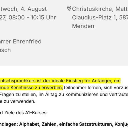
ttwoch, 4. August
Christuskirche, Matt
27, 08:00 - 10:15 Uhr
Claudius-Platz 1, 58
Menden
arrer Ehrenfried
bsch
utschsprachkurs ist der ideale Einstieg für Anfänger, um
ende Kenntnisse zu erwerben,
Teilnehmer lernen, sich vorzus
Fragen zu stellen, im Alltag zu kommunizieren und vertraut
e zu verwenden.
nd Ziele des A1-Kurses:
ndlagen:
Alphabet, Zahlen, einfache Satzstrukturen, Konju