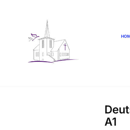
HO
Deut
A1