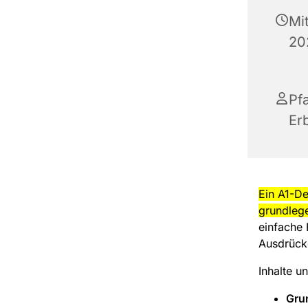
Mi
20
Pf
Er
Ein A1-De
grundleg
einfache 
Ausdrück
Inhalte u
Gru