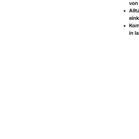
von
All
ein
Kom
in 