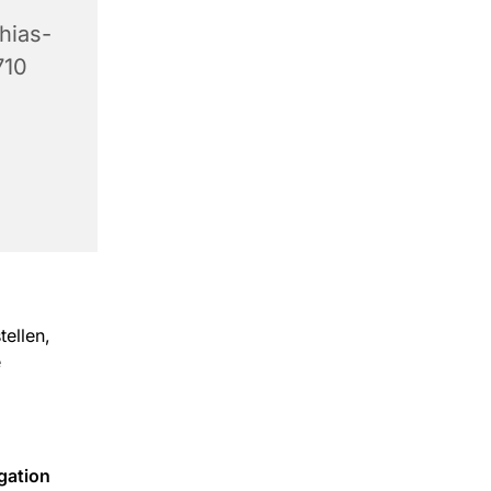
hias-
710
tellen,
e
gation