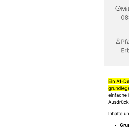
Mit
08
Pf
Er
Ein A1-De
grundleg
einfache 
Ausdrück
Inhalte u
Gru