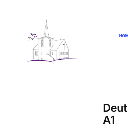
HO
Deut
A1