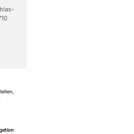
hias-
710
tellen,
e
gation