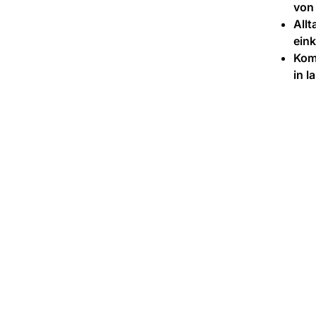
von
All
ein
Kom
in 