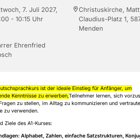
twoch, 7. Juli 2027,
Christuskirche, Matt
:00 - 10:15 Uhr
Claudius-Platz 1, 58
Menden
arrer Ehrenfried
bsch
utschsprachkurs ist der ideale Einstieg für Anfänger, um
ende Kenntnisse zu erwerben,
Teilnehmer lernen, sich vorzus
Fragen zu stellen, im Alltag zu kommunizieren und vertraut
e zu verwenden.
nd Ziele des A1-Kurses:
ndlagen:
Alphabet, Zahlen, einfache Satzstrukturen, Konju