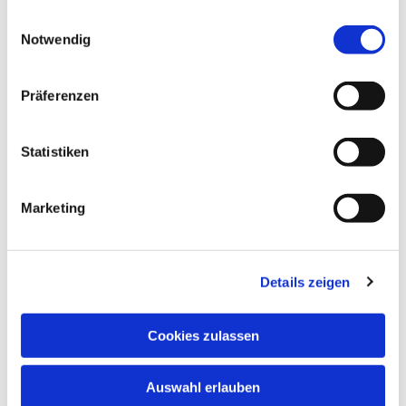
Alltagskommunikation:
Sich vorstellen,
gesammelt haben.
Einwilligungsauswahl
Herkunft/Beruf nennen, einkaufen,
Notwendig
Uhrzeiten, Hobbys, nach dem Weg fragen.
Kompetenzen:
Lesen und Schreiben
einfacher Texte, kurzes Sprechen in
Präferenzen
langsamen Dialogen.
Statistiken
Marketing
Details zeigen
Cookies zulassen
Auswahl erlauben