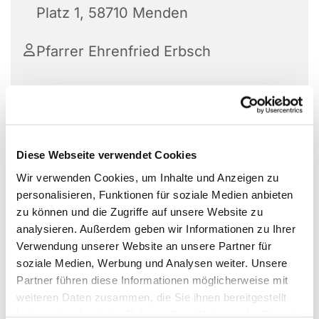
Platz 1, 58710 Menden
Pfarrer Ehrenfried Erbsch
Ein A1-Deutschsprachkurs ist der ideale Einstieg
für Anfänger, um grundlegende Kenntnisse zu
Diese Webseite verwendet Cookies
erwerben,
Teilnehmer lernen, sich vorzustellen,
Wir verwenden Cookies, um Inhalte und Anzeigen zu
einfache Fragen zu stellen, im Alltag zu
personalisieren, Funktionen für soziale Medien anbieten
kommunizieren und vertraute Ausdrücke zu
zu können und die Zugriffe auf unsere Website zu
verwenden.
analysieren. Außerdem geben wir Informationen zu Ihrer
Inhalte und Ziele des A1-Kurses:
Verwendung unserer Website an unsere Partner für
soziale Medien, Werbung und Analysen weiter. Unsere
Grundlagen:
Alphabet, Zahlen, einfache
Partner führen diese Informationen möglicherweise mit
Satzstrukturen, Konjugation von Verben, Ja-
weiteren Daten zusammen, die Sie ihnen bereitgestellt
Nein-Fragen.
haben oder die sie im Rahmen Ihrer Nutzung der Dienste